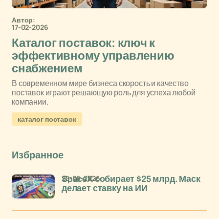
Автор:
17-02-2026
Каталог поставок: ключ к
эффективному управлению
снабжением
В современном мире бизнеса скорость и качество
поставок играют решающую роль для успеха любой
компании.
каталог поставок
Избранное
25-06-2026
SpaceX собирает $25 млрд. Маск
делает ставку на ИИ