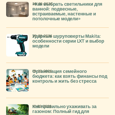
20-05-2026
«Как выбрать светильники для
ванной: подвесные,
встраиваемые, настенные и
потолочные модели»
25-02-2026
Ударные шуруповерты Makita:
особенности серии LXT и выбор
модели
18-02-2026
Организация семейного
бюджета: как взять финансы под
контроль и жить без стресса
17-02-2026
Как правильно ухаживать за
газоном: Полный гид для