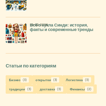
10-02-2026
Всё о кукла Синди: история,
факты и современные тренды
Статьи по категориям
Бизнес
(3)
открытки
(3)
Логистика
(3)
традиции
(3)
доставка
(3)
Финансы
(2)