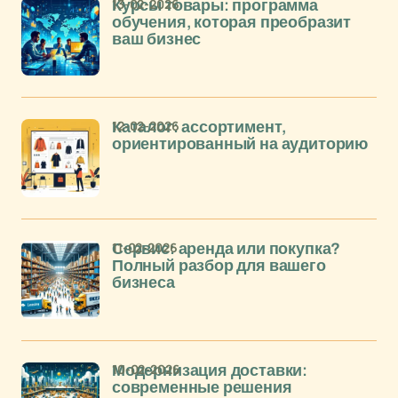
13-02-2026
Курсы товары: программа
обучения, которая преобразит
ваш бизнес
12-02-2026
Каталог: ассортимент,
ориентированный на аудиторию
11-02-2026
Сервис: аренда или покупка?
Полный разбор для вашего
бизнеса
10-02-2026
Модернизация доставки:
современные решения