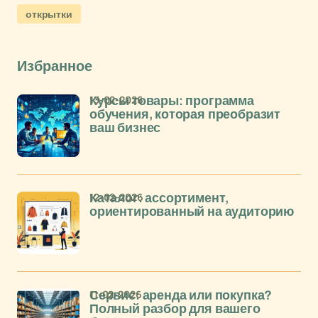
открытки
Избранное
13-02-2026
Курсы товары: программа
обучения, которая преобразит
ваш бизнес
12-02-2026
Каталог: ассортимент,
ориентированный на аудиторию
11-02-2026
Сервис: аренда или покупка?
Полный разбор для вашего