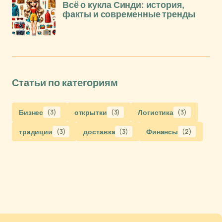
Всё о кукла Синди: история,
факты и современные тренды
Статьи по категориям
Бизнес
(3)
открытки
(3)
Логистика
(3)
традиции
(3)
доставка
(3)
Финансы
(2)