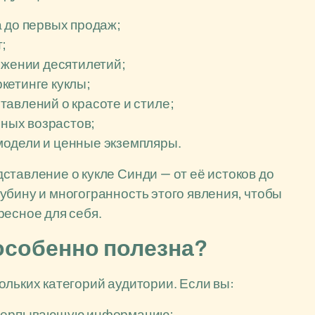
 до первых продаж;
;
яжении десятилетий;
кетинге куклы;
авлений о красоте и стиле;
зных возрастов;
модели и ценные экземпляры.
ставление о кукле Синди — от её истоков до
убину и многогранность этого явления, чтобы
ресное для себя.
 особенно полезна?
ольких категорий аудитории. Если вы:
исчерпывающую информацию;