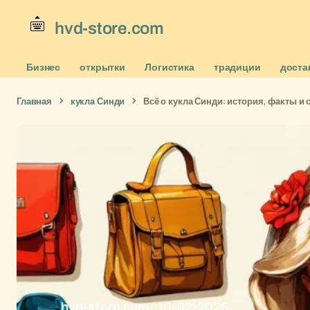
hvd-store.com
Бизнес
открытки
Логистика
традиции
доста
Главная
кукла Синди
Всё о кукла Синди: история, факты 
hvd-store.com
10-02-2026