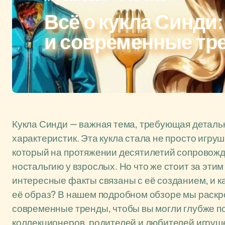
Всё о кукла Синди
и современные тр
Кукла Синди — важная тема, требующая деталь
характеристик. Эта кукла стала не просто игр
который на протяжении десятилетий сопровожд
ностальгию у взрослых. Но что же стоит за эти
интересные факты связаны с её созданием, и 
её образ? В нашем подробном обзоре мы раскро
современные тренды, чтобы вы могли глубже по
коллекционеров, родителей и любителей игруше