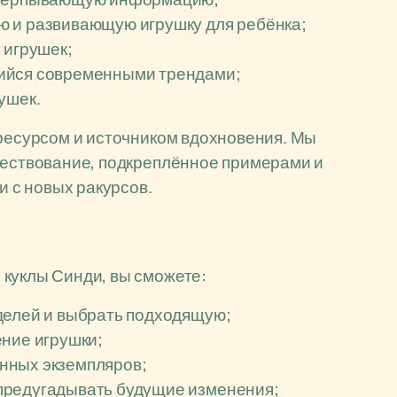
ю и развивающую игрушку для ребёнка;
 игрушек;
ийся современными трендами;
ушек.
 ресурсом и источником вдохновения. Мы
вествование, подкреплённое примерами и
и с новых ракурсов.
 куклы Синди, вы сможете:
делей и выбрать подходящую;
ение игрушки;
нных экземпляров;
предугадывать будущие изменения;