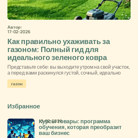
Автор:
17-02-2026
Как правильно ухаживать за
газоном: Полный гид для
идеального зеленого ковра
Представьте себе: вы выходите утром на свой участок,
а перед вами раскинулся густой, сочный, идеально
газон
Избранное
13-02-2026
Курсы товары: программа
обучения, которая преобразит
ваш бизнес