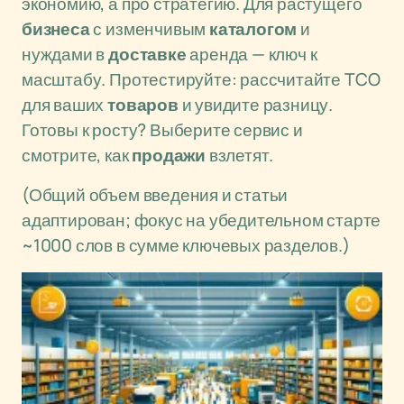
экономию, а про стратегию. Для растущего
бизнеса
с изменчивым
каталогом
и
нуждами в
доставке
аренда — ключ к
масштабу. Протестируйте: рассчитайте TCO
для ваших
товаров
и увидите разницу.
Готовы к росту? Выберите сервис и
смотрите, как
продажи
взлетят.
(Общий объем введения и статьи
адаптирован; фокус на убедительном старте
~1000 слов в сумме ключевых разделов.)