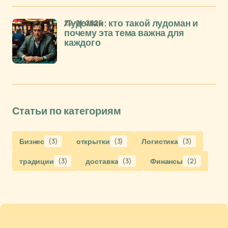
22-01-2026
Лудоман: кто такой лудоман и
почему эта тема важна для
каждого
Статьи по категориям
Бизнес
(3)
открытки
(3)
Логистика
(3)
традиции
(3)
доставка
(3)
Финансы
(2)