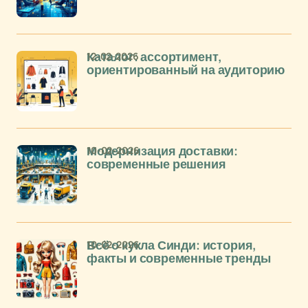
12-02-2026
Каталог: ассортимент,
ориентированный на аудиторию
10-02-2026
Модернизация доставки:
современные решения
10-02-2026
Всё о кукла Синди: история,
факты и современные тренды