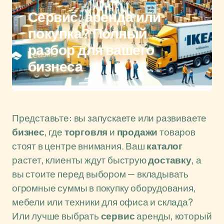
Сервис: аренда или
покупка? Полный
разбор для вашего
бизнеса
Представьте: вы запускаете или развиваете
бизнес
, где
торговля
и
продажи
товаров
стоят в центре внимания. Ваш
каталог
растет, клиенты ждут быструю
доставку
, а
вы стоите перед выбором — вкладывать
огромные суммы в покупку оборудования,
мебели или техники для офиса и склада?
Или лучше выбрать
сервис
аренды, который