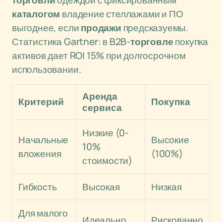
торговли
одеждой с фиксированным
каталогом
владение стеллажами и ПО
выгоднее, если
продажи
предсказуемы.
Статистика Gartner: в B2B-
торговле
покупка
активов дает ROI 15% при долгосрочном
использовании.
Аренда
Критерий
Покупка
сервиса
Низкие (0-
Начальные
Высокие
10%
вложения
(100%)
стоимости)
Гибкость
Высокая
Низкая
Для малого
Идеально
Рискованно